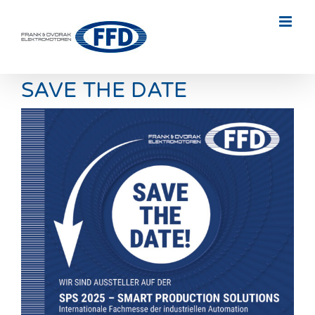
Skip
to
content
SAVE THE DATE
Zeige
grösseres
Bild