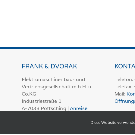
FRANK & DVORAK
KONTA
Elektromaschinenbau- und
Telefon:
Vertriebsgesellschaft m.b.H. u.
Telefax:
Co.KG
Mail:
Kon
Industriestraße 1
Öffnung
A-7033 Pöttsching |
Anreise
Diese Website verwende