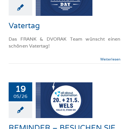
atertag
llgemeine-News
Vatertag
Das FRANK & DVORAK Team wünscht einen
schönen Vatertag!
Weiterlesen
19
INDER –
05/26
UCHEN SIE
 AUF DER
MESSE
llgemeine-News
REMINDER – BESUCHEN SIE