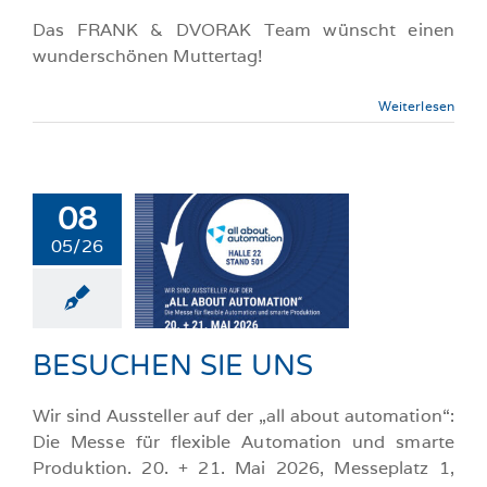
Das FRANK & DVORAK Team wünscht einen
wunderschönen Muttertag!
Weiterlesen
08
05/26
UCHEN SIE
UNS
llgemeine-News
BESUCHEN SIE UNS
Wir sind Aussteller auf der „all about automation“:
Die Messe für flexible Automation und smarte
Produktion. 20. + 21. Mai 2026, Messeplatz 1,