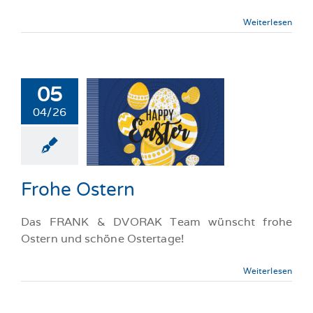
Weiterlesen
05
04/26
he Ostern
llgemeine-News
Frohe Ostern
Das FRANK & DVORAK Team wünscht frohe
Ostern und schöne Ostertage!
Weiterlesen