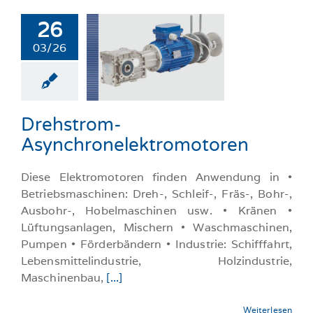
26
03/26
ehstrom-
chronelektromotoren
llgemeine-News
Drehstrom-
Asynchronelektromotoren
Diese Elektromotoren finden Anwendung in •
Betriebsmaschinen: Dreh-, Schleif-, Fräs-, Bohr-,
Ausbohr-, Hobelmaschinen usw. • Kränen •
Lüftungsanlagen, Mischern • Waschmaschinen,
Pumpen • Förderbändern • Industrie: Schifffahrt,
Lebensmittelindustrie, Holzindustrie,
Maschinenbau,
[...]
Weiterlesen