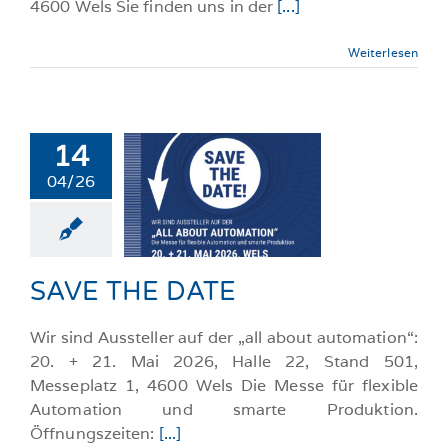
4600 Wels Sie finden uns in der
[...]
Weiterlesen
14
04/26
 THE DATE
llgemeine-News
SAVE THE DATE
Wir sind Aussteller auf der „all about automation“:
20. + 21. Mai 2026, Halle 22, Stand 501,
Messeplatz 1, 4600 Wels Die Messe für flexible
Automation und smarte Produktion.
Öffnungszeiten:
[...]