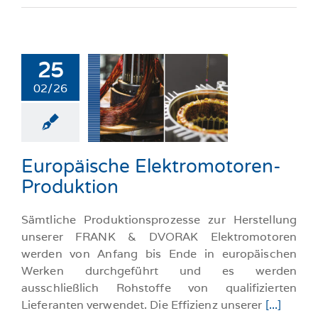
25
opäische
02/26
romotoren-
oduktion
llgemeine-News
Europäische Elektromotoren-
Produktion
Sämtliche Produktionsprozesse zur Herstellung
unserer FRANK & DVORAK Elektromotoren
werden von Anfang bis Ende in europäischen
Werken durchgeführt und es werden
ausschließlich Rohstoffe von qualifizierten
Lieferanten verwendet. Die Effizienz unserer
[...]