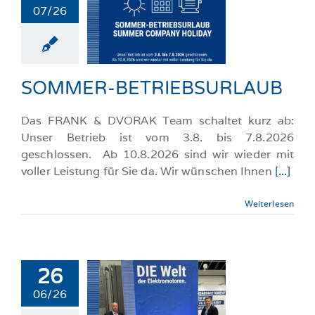
07/26
OMMER-
IEBSURLAUB
llgemeine-News
SOMMER-BETRIEBSURLAUB
Das FRANK & DVORAK Team schaltet kurz ab:
Unser Betrieb ist vom 3.8. bis 7.8.2026
geschlossen. Ab 10.8.2026 sind wir wieder mit
voller Leistung für Sie da. Wir wünschen Ihnen
[...]
Weiterlesen
26
ie sind
06/26
hinenbauer