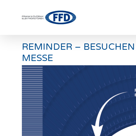
Skip
to
content
REMINDER – BESUCHEN 
MESSE
Zeige
grösseres
Bild