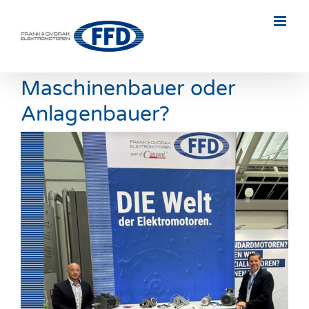
Skip
to
content
Maschinenbauer oder
Anlagenbauer?
Zeige
grösseres
Bild