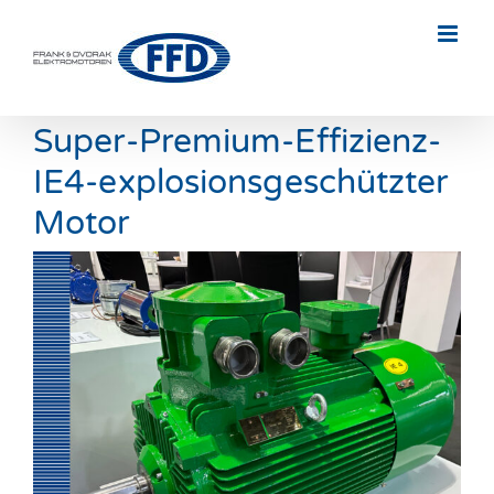
Skip
to
content
Super-Premium-Effizienz-
IE4-explosionsgeschützter
Motor
Zeige
grösseres
Bild