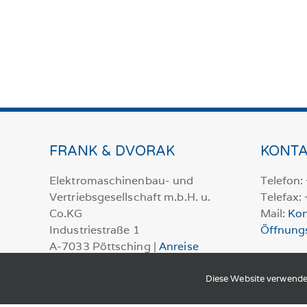
FRANK & DVORAK
KONTA
Elektromaschinenbau- und
Telefon:
Vertriebsgesellschaft m.b.H. u.
Telefax:
Co.KG
Mail:
Kon
Industriestraße 1
Öffnung
A-7033 Pöttsching |
Anreise
Diese Website verwende