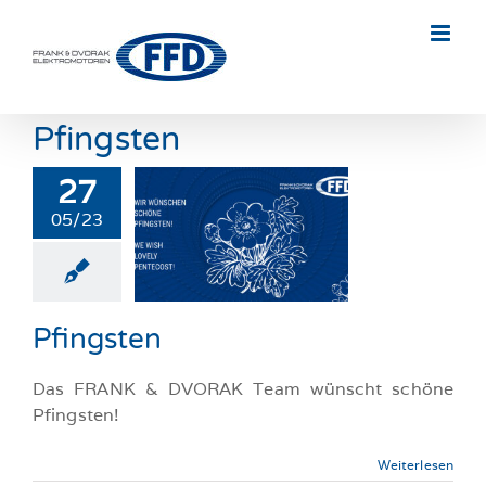
Skip
to
content
Pfingsten
27
05/23
ingsten
llgemeine-News
Pfingsten
Das FRANK & DVORAK Team wünscht schöne
Pfingsten!
Weiterlesen