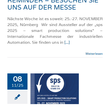
REMINDER – BESUCHEN SIE
UNS AUF DER MESSE
Nächste Woche ist es soweit: 25.-27. NOVEMBER
2025, Nürnberg Wir sind Aussteller auf der „sps
2025 – smart production solutions“ –
Internationale Fachmesse der industriellen
Automation. Sie finden uns in
[...]
Weiterlesen
08
11/25
UCHEN SIE
UNS
llgemeine-News