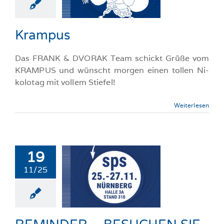
llgemeine-News
Krampus
Das FRANK & DVORAK Team schickt Grüße vom
KRAMPUS und wünscht morgen einen tollen Ni­
ko­lo­tag mit vollem Stiefel!
Weiterlesen
19
INDER –
11/25
UCHEN SIE
 AUF DER
MESSE
llgemeine-News