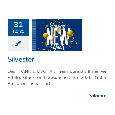
31
12/25
ilvester
llgemeine-News
Silvester
Das FRANK & DVORAK Team wünscht Ihnen viel
Erfolg, Glück und Gesundheit für 2026! Guten
Rutsch ins neue Jahr!
Weiterlesen