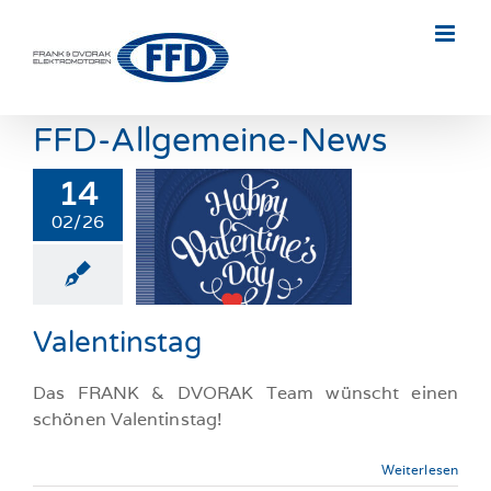
Skip
to
content
FFD-Allgemeine-News
14
02/26
entinstag
llgemeine-News
Valentinstag
Das FRANK & DVORAK Team wünscht einen
schönen Valentinstag!
Weiterlesen