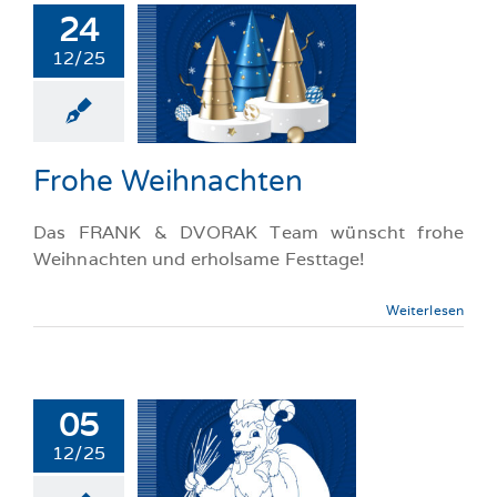
24
12/25
Frohe
hnachten
llgemeine-News
Frohe Weihnachten
Das FRANK & DVORAK Team wünscht frohe
Weihnachten und erholsame Festtage!
Weiterlesen
05
12/25
rampus