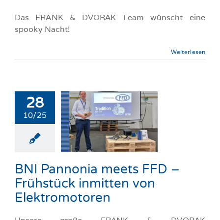
Das FRANK & DVORAK Team wünscht eine
spooky Nacht!
Weiterlesen
 Pannonia
28
ts FFD –
10/25
ühstück
itten von
tromotoren
BNI Pannonia meets FFD –
llgemeine-News
Frühstück inmitten von
Elektromotoren