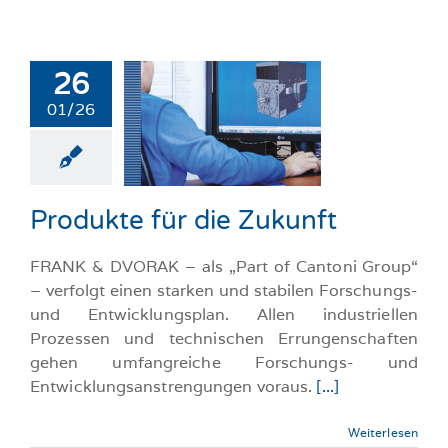
26
01/26
kte für die
ukunft
llgemeine-News
Produkte für die Zukunft
FRANK & DVORAK – als „Part of Cantoni Group“
– verfolgt einen starken und stabilen Forschungs-
und Entwicklungsplan. Allen industriellen
Prozessen und technischen Errungenschaften
gehen umfangreiche Forschungs- und
Entwicklungsanstrengungen voraus.
[...]
Weiterlesen