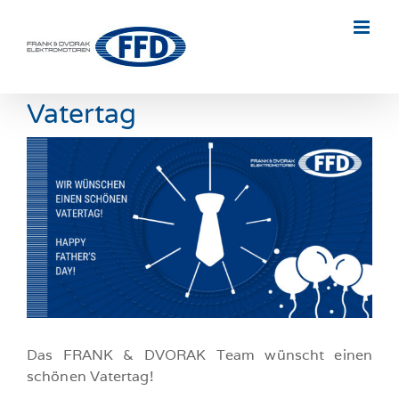
Skip
to
content
Vatertag
Zeige
grösseres
Bild
Das FRANK & DVORAK Team wünscht einen
schönen Vatertag!